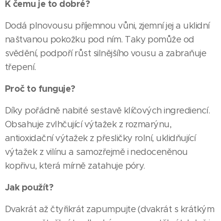
K čemu je to dobré?
Dodá plnovousu příjemnou vůni, zjemní jej a uklidní
naštvanou pokožku pod ním. Taky pomůže od
svědění, podpoří růst silnějšího vousu a zabraňuje
třepení.
Proč to funguje?
Díky pořádně nabité sestavě klíčových ingrediencí.
Obsahuje zvlhčující výtažek z rozmarýnu,
antioxidační výtažek z přesličky rolní, uklidňující
výtažek z vilínu a samozřejmě i nedoceněnou
kopřivu, která mírně zatahuje póry.
Jak použít?
Dvakrát až čtyřikrát zapumpujte (dvakrát s krátkým