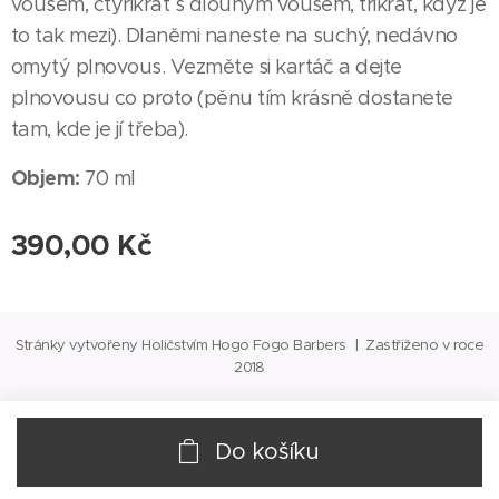
vousem, čtyřikrát s dlouhým vousem, třikrát, když je
to tak mezi). Dlaněmi naneste na suchý, nedávno
omytý plnovous. Vezměte si kartáč a dejte
plnovousu co proto (pěnu tím krásně dostanete
tam, kde je jí třeba).
Objem:
70 ml
390,00
Kč
Stránky vytvořeny Holičstvím Hogo Fogo Barbers | Zastřiženo v roce
2018
Do košíku